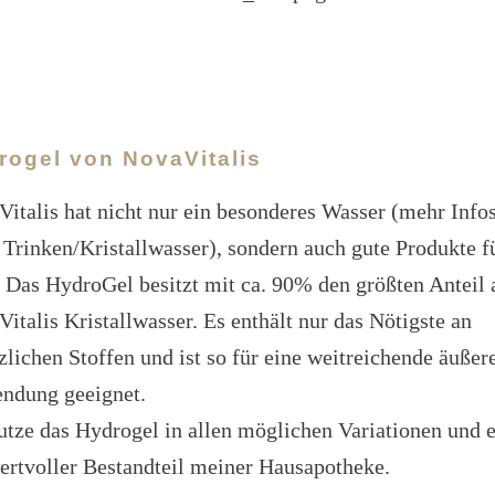
rogel von NovaVitalis
italis hat nicht nur ein besonderes Wasser (mehr Info
 Trinken/Kristallwasser), sondern auch gute Produkte f
 Das HydroGel besitzt mit ca. 90% den größten Anteil 
italis Kristallwasser. Es enthält nur das Nötigste an
zlichen Stoffen und ist so für eine weitreichende äußer
ndung geeignet.
utze das Hydrogel in allen möglichen Variationen und e
ertvoller Bestandteil meiner Hausapotheke.